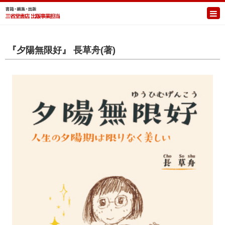
『夕陽無限好』 長草舟(著)