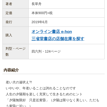
著者
長草舟
定価
本体900円+税
発行
2019年6月
オンライン書店 e-hon
購入
三省堂書店の店舗在庫を探す
判型・ページ
四六判・124ページ
数
内容紹介
老い犬の遠吠え?!
いやいや、年老いることは誇れることなのです
人生の夕陽期を楽しく充実して生きるためのヒント
「夕陽無限好 只是近黄昏」（夕陽は限りなく美しい。ただも
う黄昏に近い。）