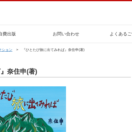
自費出版
お問い合わせ
よくあるご
クション
『ひとたび旅に出てみれば』奈住申(著)
』奈住申(著)