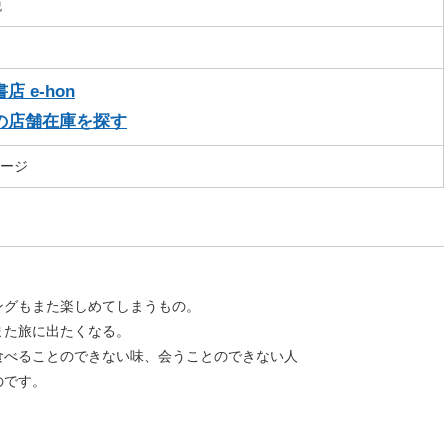
税
 e-hon
の店舗在庫を探す
ページ
ングもまた楽しめてしまうもの。
また旅に出たくなる。
食べることのできない味、会うことのできない人
のです。