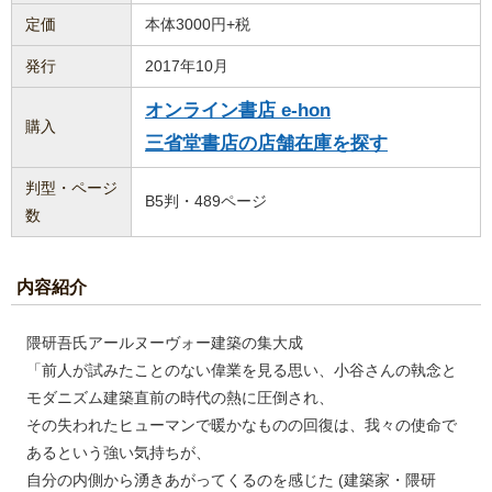
定価
本体3000円+税
発行
2017年10月
オンライン書店 e-hon
購入
三省堂書店の店舗在庫を探す
判型・ページ
B5判・489ページ
数
内容紹介
隈研吾氏アールヌーヴォー建築の集大成
「前人が試みたことのない偉業を見る思い、小谷さんの執念と
モダニズム建築直前の時代の熱に圧倒され、
その失われたヒューマンで暖かなものの回復は、我々の使命で
あるという強い気持ちが、
自分の内側から湧きあがってくるのを感じた (建築家・隈研