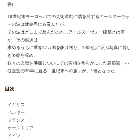
吾)」
19世紀末ヨーロッパでの芸術運動に端を発するアールヌーヴォ
ーの波は建築界にも及んだが、
その波はどこまで及んだのか…アールヌーヴォー建築とは何
か、その起源は…
求めるうちに世界47カ国を駆け巡り、1000点に及ぶ写真に麗し
き姿態を収め、
数々の文献を渉猟しついにその実相を明らかにした建築家・小
谷匡宏の30年に亘る「世紀末への旅」が、1冊となった。
目次
イギリス
ベルギー
フランス
オーストリア
ドイツ