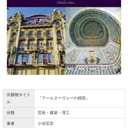
出版物タイト
『アールヌーヴォーの残照』
ル
分類
芸術・建築・理工
著者
小谷匡宏