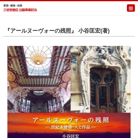
『アールヌーヴォーの残照』 小谷匡宏(著)