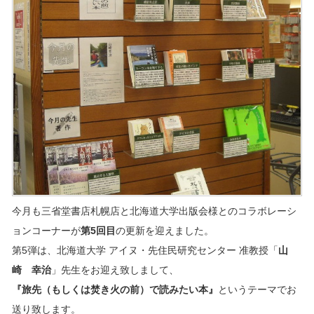
今月も三省堂書店札幌店と北海道大学出版会様とのコラボレーシ
ョンコーナーが
第5
回目
の更新を迎えました。
第5弾は、北海道大学 アイヌ・先住民研究センター 准教授「
山
崎 幸治
」先生をお迎え致しまして、
『旅先（もしくは焚き火の前）で読みたい本』
というテーマでお
送り致します。