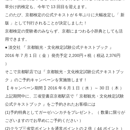
草分け的検定も、今年で 13 回目を迎えます。
このたび、京都検定の公式テキストが 6 年ぶりに大幅改定し「 新
版 」として刊行されることが決定しました！
京都検定の受験者のみならず、京都にまつわる小辞典としても活
用できます。
● 淡交社 『 京都観光・文化検定試験公式テキストブック 』
2016 年 7 月 1 日（ 金 ）発売予定 2,200円＋税（ 税込 2,376円
）
そこで京都駅店では『 京都観光・文化検定試験公式テキストブッ
ク 』のご予約キャンペーンを実施致します！
【 キャンペーン期間 】2016 年 6 月 1 日（ 水 ）～ 30 日（ 木 ）
上記期間中に、三省堂書店京都駅店で『 京都観光・文化検定試験
公式テキストブック 』をご予約されたお客様には
(1)予約特典としてガーゼハンカチをプレゼント。（ 数量に限りが
ございますのでお早めにご予約ください ）
(2)クラブ三省堂ポイントを通常ポイントの 2 倍（ 44 ポイント ）