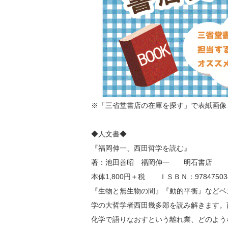
※「三省堂書店の在庫を探す」で表紙画像
◆人文書◆
『福岡伸一、西田哲学を読む』
著：池田善昭 福岡伸一 明石書店
本体1,800円＋税 ＩＳＢＮ：978475034
『生物と無生物の間』『動的平衡』などベ
学の大哲学者西田幾多郎を読み解きます。
化学で語りなおすという離れ業、どのよう