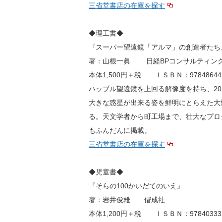
三省堂書店の在庫を探す
◆理工書◆
『スーパー望遠鏡「アルマ」の創造者たち
著：山根一眞 日経BPコンサルティン
本体1,500円＋税 ＩＳＢＮ：978486443
ハッブル望遠鏡を上回る解像度を持ち、20
大きな惑星が出来る姿を鮮明にとらえた大
る。天文学者から町工場まで、壮大なプロ
もふんだんに掲載。
三省堂書店の在庫を探す
◆児童書◆
『そらの100かいだてのいえ』
著：岩井俊雄 偕成社
本体1,200円＋税 ＩＳＢＮ：978403332