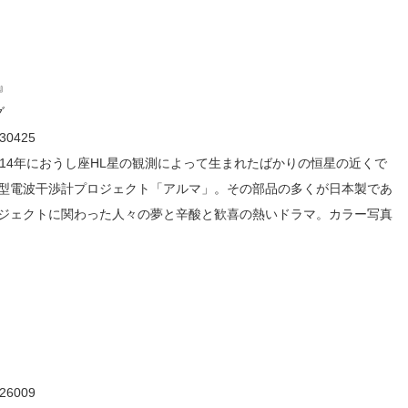
』
グ
0425
14年におうし座HL星の観測によって生まれたばかりの恒星の近くで
型電波干渉計プロジェクト「アルマ」。その部品の多くが日本製であ
ジェクトに関わった人々の夢と辛酸と歓喜の熱いドラマ。カラー写真
6009