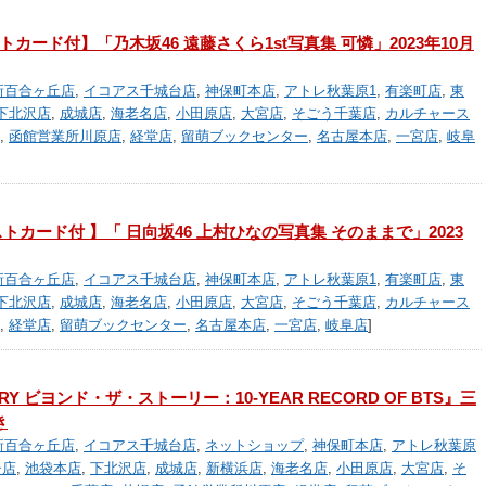
カード付】「乃木坂46 遠藤さくら1st写真集 可憐」2023年10月
新百合ヶ丘店
,
イコアス千城台店
,
神保町本店
,
アトレ秋葉原1
,
有楽町店
,
東
下北沢店
,
成城店
,
海老名店
,
小田原店
,
大宮店
,
そごう千葉店
,
カルチャース
,
函館営業所川原店
,
経堂店
,
留萌ブックセンター
,
名古屋本店
,
一宮店
,
岐阜
トカード付 】「 日向坂46 上村ひなの写真集 そのままで」2023
新百合ヶ丘店
,
イコアス千城台店
,
神保町本店
,
アトレ秋葉原1
,
有楽町店
,
東
下北沢店
,
成城店
,
海老名店
,
小田原店
,
大宮店
,
そごう千葉店
,
カルチャース
,
経堂店
,
留萌ブックセンター
,
名古屋本店
,
一宮店
,
岐阜店
]
TORY ビヨンド・ザ・ストーリー：10-YEAR RECORD OF BTS』三
き
新百合ヶ丘店
,
イコアス千城台店
,
ネットショップ
,
神保町本店
,
アトレ秋葉原
チ店
,
池袋本店
,
下北沢店
,
成城店
,
新横浜店
,
海老名店
,
小田原店
,
大宮店
,
そ