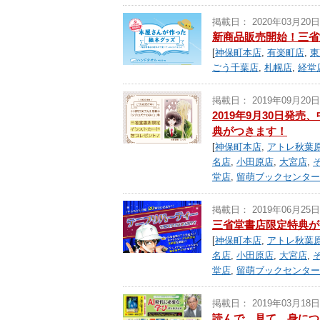
掲載日： 2020年03月20日
新商品販売開始！三省
[
神保町本店
,
有楽町店
,
東
ごう千葉店
,
札幌店
,
経堂
掲載日： 2019年09月20日
2019年9月30日
典がつきます！
[
神保町本店
,
アトレ秋葉原
名店
,
小田原店
,
大宮店
,
堂店
,
留萌ブックセンター
掲載日： 2019年06月25日
三省堂書店限定特典が
[
神保町本店
,
アトレ秋葉原
名店
,
小田原店
,
大宮店
,
堂店
,
留萌ブックセンター
掲載日： 2019年03月18日
読んで、見て、身につ