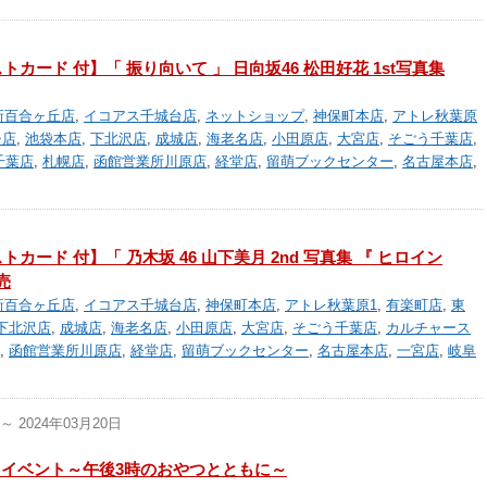
カード 付】「 振り向いて 」 日向坂46 松田好花 1st写真集
新百合ヶ丘店
,
イコアス千城台店
,
ネットショップ
,
神保町本店
,
アトレ秋葉原
チ店
,
池袋本店
,
下北沢店
,
成城店
,
海老名店
,
小田原店
,
大宮店
,
そごう千葉店
,
千葉店
,
札幌店
,
函館営業所川原店
,
経堂店
,
留萌ブックセンター
,
名古屋本店
,
カード 付】「 乃木坂 46 山下美月 2nd 写真集 『 ヒロイン
売
新百合ヶ丘店
,
イコアス千城台店
,
神保町本店
,
アトレ秋葉原1
,
有楽町店
,
東
下北沢店
,
成城店
,
海老名店
,
小田原店
,
大宮店
,
そごう千葉店
,
カルチャース
,
函館営業所川原店
,
経堂店
,
留萌ブックセンター
,
名古屋本店
,
一宮店
,
岐阜
～ 2024年03月20日
イベント～午後3時のおやつとともに～