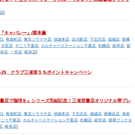
店
]
『キャバレー』/栗本薫
1
,
有楽町店
,
東京ソラマチ店
,
池袋本店
,
品川駅店
,
下北沢店
,
成城店
,
新横
,
大宮店
,
そごう千葉店
,
カルチャーステーション千葉店
,
札幌店
,
経堂店
,
留
本店
,
一宮店
,
岐阜店
]
/27-29 クラブ三省堂５％ポイントキャンペーン
書店で珈琲を』シリーズ完結記念！三省堂書店オリジナル帯プレ
1
,
有楽町店
,
東京ソラマチ店
,
池袋本店
,
下北沢店
,
成城店
,
新横浜店
,
海老
そごう千葉店
,
カルチャーステーション千葉店
,
札幌店
,
経堂店
,
留萌ブックセ
店
,
岐阜店
]