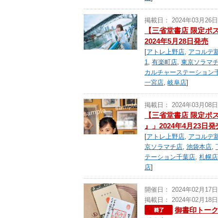
掲載日： 2024年03月26日
【三省堂書店 限定ポスト
2024年5月28日発売
[
アトレ上野店
,
アコルデ
1
,
有楽町店
,
東京ソラマ
カルチャーステーション
一宮店
,
岐阜店
]
掲載日： 2024年03月08日
【三省堂書店 限定ポスト
』」2024年4月23日発
[
アトレ上野店
,
アコルデ
京ソラマチ店
,
池袋本店
,
テーション千葉店
,
札幌店
店
]
開催日： 2024年02月17日
掲載日： 2024年02月18日
御書印トーク