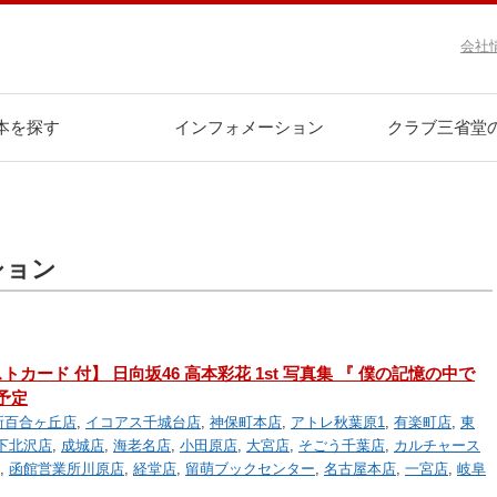
会社
本を探す
インフォメーション
クラブ三省堂
ション
カード 付】 日向坂46 高本彩花 1st 写真集 『 僕の記憶の中で
売予定
新百合ヶ丘店
,
イコアス千城台店
,
神保町本店
,
アトレ秋葉原1
,
有楽町店
,
東
下北沢店
,
成城店
,
海老名店
,
小田原店
,
大宮店
,
そごう千葉店
,
カルチャース
,
函館営業所川原店
,
経堂店
,
留萌ブックセンター
,
名古屋本店
,
一宮店
,
岐阜