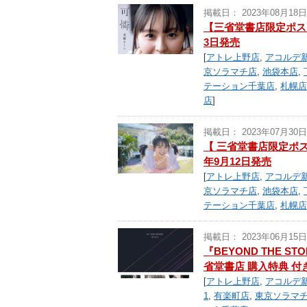
掲載日： 2023年08月18日
【三省堂書店限定ポスト
3日発売
[
アトレ上野店
,
アコルデ
京ソラマチ店
,
池袋本店
,
テーション千葉店
,
札幌店
店
]
掲載日： 2023年07月30日
【 三省堂書店限定ポス
年9月12日発売
[
アトレ上野店
,
アコルデ
京ソラマチ店
,
池袋本店
,
テーション千葉店
,
札幌店
掲載日： 2023年06月15日
『BEYOND THE S
省堂書店 購入特典 付
[
アトレ上野店
,
アコルデ
1
,
有楽町店
,
東京ソラマ