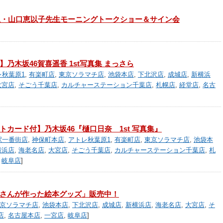
生・山口恵以子先生モーニングトークショー＆サイン会
乃木坂46賀喜遥香 1st写真集 まっさら
レ秋葉原1
,
有楽町店
,
東京ソラマチ店
,
池袋本店
,
下北沢店
,
成城店
,
新横浜
大宮店
,
そごう千葉店
,
カルチャーステーション千葉店
,
札幌店
,
経堂店
,
名古
カード付】乃木坂46『樋口日奈 1st 写真集』
駅一番街店
,
神保町本店
,
アトレ秋葉原1
,
有楽町店
,
東京ソラマチ店
,
池袋本
横浜店
,
海老名店
,
大宮店
,
そごう千葉店
,
カルチャーステーション千葉店
,
札
,
岐阜店
]
さんが作った絵本グッズ」販売中！
京ソラマチ店
,
池袋本店
,
下北沢店
,
成城店
,
新横浜店
,
海老名店
,
大宮店
,
そ
店
,
名古屋本店
,
一宮店
,
岐阜店
]