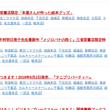
堂書店限定「本屋さんが作った絵本グッズ」
京ソラマチ店
,
池袋本店
,
下北沢店
,
成城店
,
新横浜店
,
海老名店
,
大宮店
,
そ
店
,
名古屋本店
,
一宮店
,
岐阜店
]
発売、中村明日美子先生最新作『メジロバナの咲く』三省堂書店限定特
1
,
有楽町店
,
東京ソラマチ店
,
池袋本店
,
下北沢店
,
成城店
,
新横浜店
,
海老
そごう千葉店
,
カルチャーステーション千葉店
,
札幌店
,
函館営業所川原店
,
経
,
名古屋本店
,
一宮店
,
岐阜店
]
つきます！2019年8月2日発売、『テニプリパーティー』
1
,
有楽町店
,
東京ソラマチ店
,
池袋本店
,
下北沢店
,
成城店
,
新横浜店
,
海老
そごう千葉店
,
カルチャーステーション千葉店
,
札幌店
,
函館営業所川原店
,
経
,
名古屋本店
,
一宮店
,
岐阜店
]
ける！！ ビジネス･ブレークスルー（ＢＢＴ）関連書籍ブックフ