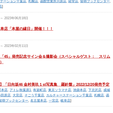
テーション千葉店
,
札幌店
,
函館営業所川原店
,
経堂店
,
留萌ブックセンター
,
店
]
～ 2023年06月18日
岐阜店「本屋の縁日」開催！！！
～ 2023年02月11日
「45」発売記念サイン会＆撮影会（スペシャルゲスト： スリム
）
日向坂46 金村美玖１st写真集 羅針盤」2022/12/20発売予定
町本店
,
アトレ秋葉原1
,
有楽町店
,
東京ソラマチ店
,
池袋本店
,
下北沢店
,
成城
小田原店
,
大宮店
,
そごう千葉店
,
カルチャーステーション千葉店
,
札幌店
,
函
留萌ブックセンター
,
名古屋本店
,
一宮店
,
岐阜店
]