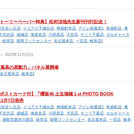
トーリーペーパー特典】松村涼哉先生新刊刊行記念！
新百合ヶ丘店
,
イコアス千城台店
,
神保町本店
,
アトレ秋葉原1
,
有楽町店
,
東
下北沢店
,
成城店
,
海老名店
,
小田原店
,
大宮店
,
そごう千葉店
,
カルチャース
,
経堂店
,
留萌ブックセンター
,
名古屋本店
,
一宮店
,
岐阜店
]
～ 2023年12月31日
 孤高の原動力」パネル展開催
名古屋本店
,
岐阜店
]
ストカード付】『櫻坂46 土生瑞穂１st PHOTO BOOK
3年11月7日発売
新百合ヶ丘店
,
イコアス千城台店
,
神保町本店
,
アトレ秋葉原1
,
有楽町店
,
東
下北沢店
,
成城店
,
海老名店
,
小田原店
,
大宮店
,
そごう千葉店
,
カルチャース
,
函館営業所川原店
,
経堂店
,
留萌ブックセンター
,
名古屋本店
,
一宮店
,
岐阜