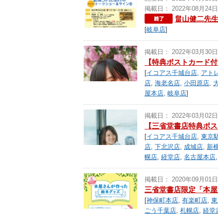
掲載日： 2022年08月24日
畠山健二先
[
岐阜店
]
掲載日： 2022年03月30日
【特典ポストカード付】
[
イコアス千城台店
,
アト
店
,
海老名店
,
小田原店
,
屋本店
,
岐阜店
]
掲載日： 2022年03月02日
【三省堂書店特典ポスト
[
イコアス千城台店
,
東京
店
,
下北沢店
,
成城店
,
新
幌店
,
経堂店
,
名古屋本店
掲載日： 2020年09月01日
三省堂書店限定「本屋
[
神保町本店
,
有楽町店
,
東
ごう千葉店
,
札幌店
,
経堂