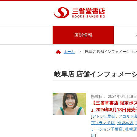
店舗情報
ホーム
岐阜店 店舗インフォメーション
岐阜店 店舗インフォメー
掲載日： 2024年04月19日
【三省堂書店 限定ポスト
』2024年6月18日発
[
アトレ上野店
,
アコルデ
京ソラマチ店
,
池袋本店
,
テーション千葉店
,
札幌店
店
]