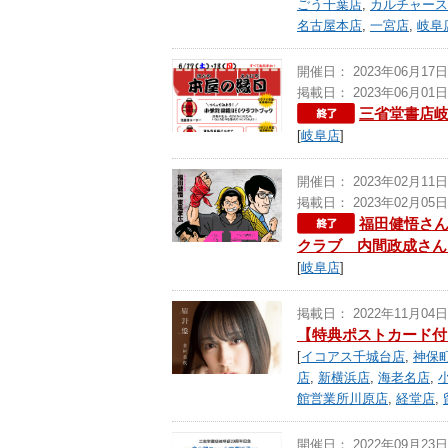
ごう千葉店
,
カルチャース
名古屋本店
,
一宮店
,
岐阜
開催日： 2023年06月17日
掲載日： 2023年06月01日
三省堂書店
[
岐阜店
]
開催日： 2023年02月11日
掲載日： 2023年02月05日
福田健悟さん
クラブ 内間政成さん
[
岐阜店
]
掲載日： 2022年11月04日
【特典ポストカード付】「
[
イコアス千城台店
,
神保
店
,
新横浜店
,
海老名店
,
館営業所川原店
,
経堂店
,
開催日： 2022年09月23日