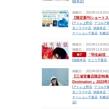
[
岐阜店
]
掲載日： 2023年12月25日
【限定新刊ショートス
[
アトレ上野店
,
アコルデ
京ソラマチ店
,
池袋本店
,
テーション千葉店
,
札幌店
開催日： 2023年11月08日
掲載日： 2023年11月10日
「羽生結弦
[
池袋本店
,
そごう千葉店
,
掲載日： 2023年09月14日
【三省堂書店限定特典ポ
Destination 』202
[
アトレ上野店
,
アコルデ
京ソラマチ店
,
池袋本店
,
テーション千葉店
,
札幌店
店
]