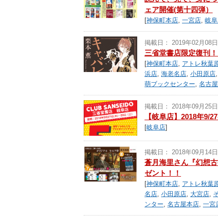
ェア開催(第十四弾）
[
神保町本店
,
一宮店
,
岐阜
掲載日： 2019年02月08日
三省堂書店限定復刊！
[
神保町本店
,
アトレ秋葉原
浜店
,
海老名店
,
小田原店
萌ブックセンター
,
名古屋
掲載日： 2018年09月25日
【岐阜店】2018年9
[
岐阜店
]
掲載日： 2018年09月14日
蒼月海里さん『幻想古
ゼント！！
[
神保町本店
,
アトレ秋葉原
名店
,
小田原店
,
大宮店
,
ンター
,
名古屋本店
,
一宮