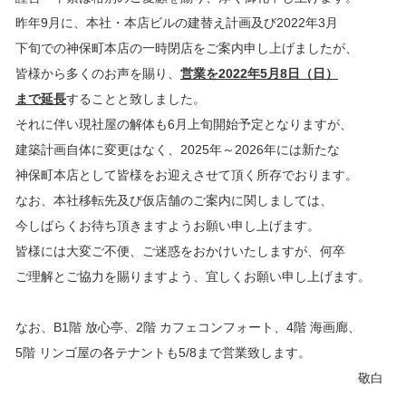
昨年9月に、本社・本店ビルの建替え計画及び2022年3月
下旬での神保町本店の一時閉店をご案内申し上げましたが、
皆様から多くのお声を賜り、
営業を2022年5月8日（日）
まで
延長
することと致しました。
それに伴い現社屋の解体も6月上旬開始予定となりますが、
建築計画自体に変更はなく、2025年～2026年には新たな
神保町本店として皆様をお迎えさせて頂く所存でおります。
なお、本社移転先及び仮店舗のご案内に関しましては、
今しばらくお待ち頂きますようお願い申し上げます。
皆様には大変ご不便、ご迷惑をおかけいたしますが、何卒
ご理解とご協力を賜りますよう、宜しくお願い申し上げます。
なお、B1階 放心亭、2階 カフェコンフォート、4階 海画廊、
5階 リンゴ屋の各テナントも5/8まで営業致します。
敬白