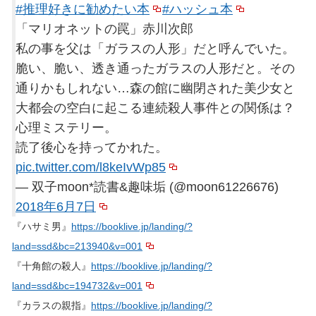
#推理好きに勧めたい本
#ハッシュ本
「マリオネットの罠」赤川次郎
私の事を父は「ガラスの人形」だと呼んでいた。
脆い、脆い、透き通ったガラスの人形だと。その
通りかもしれない…森の館に幽閉された美少女と
大都会の空白に起こる連続殺人事件との関係は？
心理ミステリー。
読了後心を持ってかれた。
pic.twitter.com/l8keIvWp85
— 双子moon*読書&趣味垢 (@moon61226676)
2018年6月7日
『ハサミ男』
https://booklive.jp/landing/?
land=ssd&bc=213940&v=001
『十角館の殺人』
https://booklive.jp/landing/?
land=ssd&bc=194732&v=001
『カラスの親指』
https://booklive.jp/landing/?