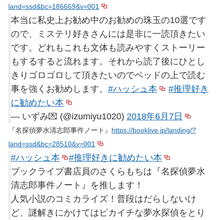
land=ssd&bc=186669&v=001
本当に私史上お勧め中のお勧めの珠玉の10選です
ので、ミステリ好きさんには是非に一読頂きたい
です。どれもこれも文体も読みやすくストーリー
もするすると流れます。それから読了後にひとし
きりゴロゴロして頂きたいのでベッドの上で読む
事を強くお勧めします。
#ハッシュ本
#推理好き
に勧めたい本
— いずみ💌 (@izumiyu1020)
2018年6月7日
『名探偵夢水清志郎事件ノート』
https://booklive.jp/landing/?
land=ssd&bc=28510&v=001
#ハッシュ本
#推理好きに勧めたい本
ブックライブ書店員のさくらもちは『名探偵夢水
清志郎事件ノート』を推します！
人気小説のコミカライズ！普段はだらしないけ
ど、謎解きにかけてはピカイチな夢水探偵をとり