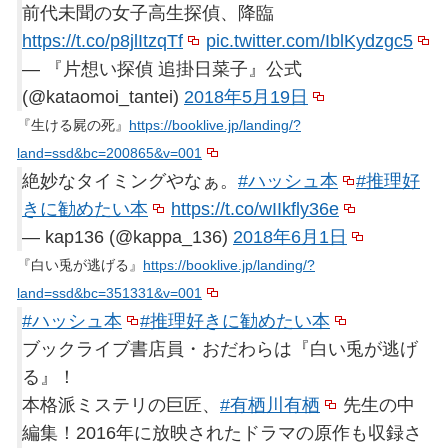
前代未聞の女子高生探偵、降臨
https://t.co/p8jlItzqTf
pic.twitter.com/IblKydzgc5
— 『片想い探偵 追掛日菜子』公式
(@kataomoi_tantei)
2018年5月19日
『生ける屍の死』
https://booklive.jp/landing/?
land=ssd&bc=200865&v=001
絶妙なタイミングやなぁ。
#ハッシュ本
#推理好
きに勧めたい本
https://t.co/wIIkfly36e
— kap136 (@kappa_136)
2018年6月1日
『白い兎が逃げる』
https://booklive.jp/landing/?
land=ssd&bc=351331&v=001
#ハッシュ本
#推理好きに勧めたい本
ブックライブ書店員・おだわらは『白い兎が逃げ
る』！
本格派ミステリの巨匠、
#有栖川有栖
先生の中
編集！2016年に放映されたドラマの原作も収録さ