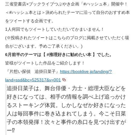
三省堂書店×ブックライブつぶやき企画「#ハッシュ本」開催中！
＜#ハッシュ本とは＞決められたテーマに沿って自分のおすすめ本
をツイートする企画です。
1人何回でもツイートしていただいてかまいません！
(※投稿されたツイートはこちらのブログに掲載させていただく場
合がございます。予めご了承ください。)
6月前半のテーマは【 #推理好きに勧めたい本 】でした。
皆様がツイートした作品をご紹介します！
『片想い探偵 追掛日菜子』
https://booklive.jp/landing/?
land=ssd&bc=525317&v=001
追掛日菜子は、舞台俳優・力士・総理大臣などを
好きになっては、相手の情報を調べ上げ追っかけ
るストーキング体質。しかしなぜか好きになった
人は毎回事件に巻き込まれてしまう。今こそ日菜
子の本領発揮！次々と事件の糸口を見つけ出すが
ー⁉️