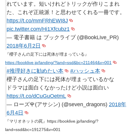
れています。短いけれどトリックが作りこまれ
た、これぞ正統派！と思わせてくれる一冊です。
https://t.co/mmFRhEWI8J
pic.twitter.com/Hi1Xfcubz1
— 電子書籍 は ブックライブ (@BookLive_PR)
2018年6月2日
『櫻子さんの足下には死体が埋まっている』
https://booklive.jp/landing/?land=ssd&bc=211464&v=001
#推理好きに勧めたい本
#ハッシュ本
櫻子さんの足下には死体が埋まっているかな
ドラマは面白くなかったけど小説は面白い
https://t.co/dCuGuOetmL
— ローズ🌹(アサシン) (@seven_dragons)
2018年
6月4日
『マリオネットの罠』https://booklive.jp/landing/?
land=ssd&bc=191275&v=001