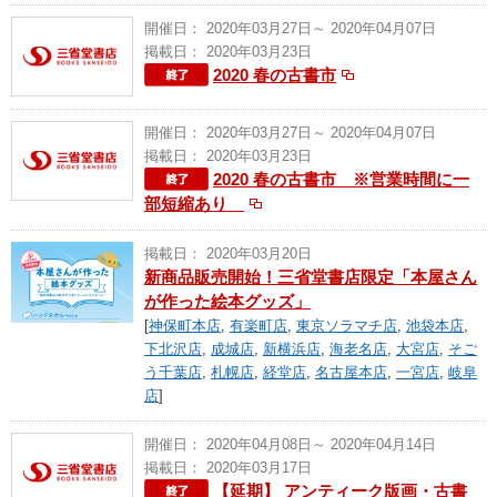
開催日： 2020年03月27日～ 2020年04月07日
掲載日： 2020年03月23日
2020 春の古書市
開催日： 2020年03月27日～ 2020年04月07日
掲載日： 2020年03月23日
2020 春の古書市 ※営業時間に一
部短縮あり
掲載日： 2020年03月20日
新商品販売開始！三省堂書店限定「本屋さん
が作った絵本グッズ」
[
神保町本店
,
有楽町店
,
東京ソラマチ店
,
池袋本店
,
下北沢店
,
成城店
,
新横浜店
,
海老名店
,
大宮店
,
そご
う千葉店
,
札幌店
,
経堂店
,
名古屋本店
,
一宮店
,
岐阜
店
]
開催日： 2020年04月08日～ 2020年04月14日
掲載日： 2020年03月17日
【延期】 アンティーク版画・古書