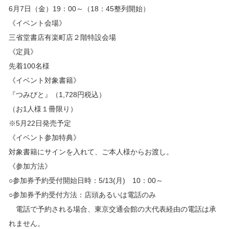
6月7日（金）19：00～（18：45整列開始）
《イベント会場》
三省堂書店有楽町店２階特設会場
《定員》
先着100名様
《イベント対象書籍》
『つみびと』（1,728円税込）
（お1人様１冊限り）
※5月22日発売予定
《イベント参加特典》
対象書籍にサインを入れて、ご本人様からお渡し。
《参加方法》
○参加券予約受付開始日時：5/13(月) 10：00～
○参加券予約受付方法：店頭あるいは電話のみ
電話で予約される場合、東京交通会館の大代表経由の電話は承
れません。