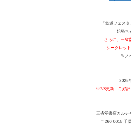
「鉄道フェスタ
始発ち
さらに、三省堂
シークレット
※ノ
202
※7/8更新 ご好
三省堂書店カルチ
〒260-0015 千