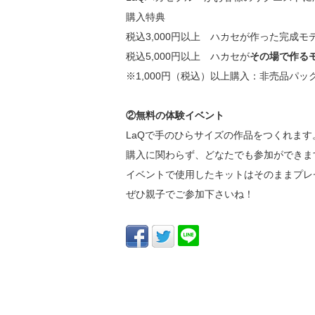
購入特典
税込3,000円以上 ハカセが作った完成モ
税込5,000円以上 ハカセが
その場で作る
※1,000円（税込）以上購入：非売品パ
②無料の体験イベント
LaQで手のひらサイズの作品をつくれます
購入に関わらず、どなたでも参加ができま
イベントで使用したキットはそのままプレ
ぜひ親子でご参加下さいね！