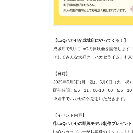
【LaQハカセが成城店にやってくる！】
成城店で5月にLaQ
の体験会を開催します
そしてみんな大好き「ハカセライム」も来
【日時】
2025年5月5日(月・祝)、5月6日（火・祝
開催時間：5/5 11：00-18：00 5/6 10
※途中でハカセの休憩をいただきます。
【イベント内容】
①LaQハカセの即興モデル制作プレゼント
LaQハカセブルーがお客様のリクエスト