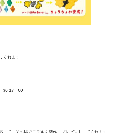
！
てくれます！
）
：30-17：00
に応じて、その場でモデルを製作、プレゼントしてくれます