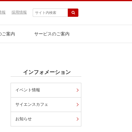
情報
採用情報
のご案内
サービスのご案内
インフォメーション
イベント情報
サイエンスカフェ
お知らせ