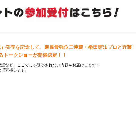
決勝戦」発売を記念して、
麻雀最強位二連覇・
桑田憲汰
プ
ロと近藤
るトークショーが開催決定！！
秘話など、ここでしか明かされない内容をお届けします！
会で登場します。