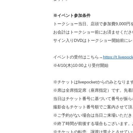
※イベント参加条件
トークショー当日、店頭で参加費9,000
お会計はトークショー前にお済ませくださ
サイン入りDVDはトークショー開始前に
イベントの受付はこちら→
https://t.livepo
※4/10(木)10:00より受付開始
※チケットはlivepocketからのみと
※席は全席指定席（座席指定）です。先着
当日はチケット番号に基づいて番号が振ら
撮影会もチケット番号順でご案内させて頂
※ご予約がない場合は当日ご来場いただき
※終了時間が前後する場合もございます。
※チケットの転売、譲渡は禁止とさせてい