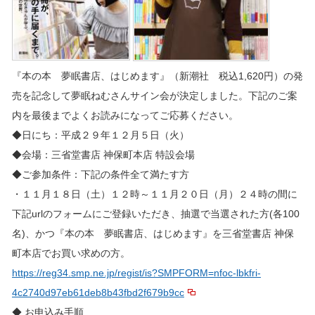
『本の本 夢眠書店、はじめます』（新潮社 税込1,620円）の発
売を記念して夢眠ねむさんサイン会が決定しました。下記のご案
内を最後までよくお読みになってご応募ください。
◆日にち：平成２９年１２月５日（火）
◆会場：三省堂書店 神保町本店 特設会場
◆ご参加条件：下記の条件全て満たす方
・１１月１８日（土）１２時～１１月２０日（月）２４時の間に
下記urlのフォームにご登録いただき、抽選で当選された方(各100
名)、かつ『本の本 夢眠書店、はじめます』を三省堂書店 神保
町本店でお買い求めの方。
https://reg34.smp.ne.jp/regist/is?SMPFORM=nfoc-lbkfri-
4c2740d97eb61deb8b43fbd2f679b9cc
◆ お申込み手順