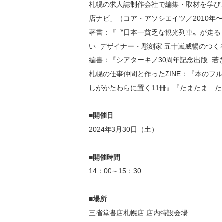
札幌の求人誌制作会社で編集・取材を学び
店ナビ」（コア・アソシエイツ／2010
著書：『〝日本一貧乏な観光列車〟が走る
い デザイナー・彫刻家 五十嵐威暢のつく
編書：『シアターキノ30周年記念出版 若
札幌の仕事仲間と作ったZINE：『本のフ
しがかたわらに置く11冊』『たまたま 
■開催日
2024年3月30日（土）
■開催時間
14：00～15：30
■場所
三省堂書店札幌店 店内特設会場