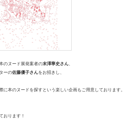
本のヌード展発案者の
末澤寧史さん
、
ターの
佐藤優子さん
をお招きし、
際に本のヌードを探すという楽しい企画もご用意しております。
ております！