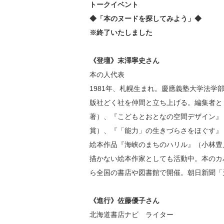
トークイベント
◆「本のヌードを探してみよう」◆
※終了いたしました
《登壇》末澤寧史さん
本の人代表
1981年、札幌生まれ。慶應義塾大学法学部
版社どく社を仲間と立ち上げる。編集者と
著）、『こどもとおとなの空間デザイン』（
賞）、『「能力」の生きづらさをほぐす』（
絵本作品『海峡のまちのハリル』（小林豊／
描かない絵本作家としても活動中。本のカ
ら全国の書店や図書館で開催。朝日新聞「
《進行》佐藤優子さん
北海道書店ナビ ライター