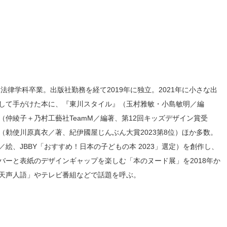
法律学科卒業。出版社勤務を経て2019年に独立。2021年に小さな出
して手がけた本に、『東川スタイル』（玉村雅敏・小島敏明／編
仲綾子＋乃村工藝社TeamM／編著、第12回キッズデザイン賞受
勅使川原真衣／著、紀伊國屋じんぶん大賞2023第8位）ほか多数。
絵、JBBY「おすすめ！日本の子どもの本 2023」選定）を創作し、
バーと表紙のデザインギャップを楽しむ「本のヌード展」を2018年か
天声人語」やテレビ番組などで話題を呼ぶ。