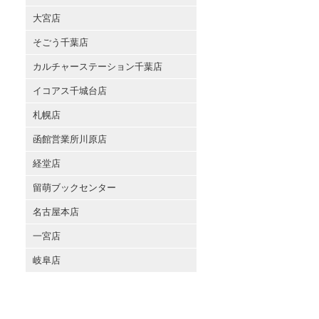
大宮店
そごう千葉店
カルチャーステーション千葉店
イコアス千城台店
札幌店
函館営業所川原店
経堂店
留萌ブックセンター
名古屋本店
一宮店
岐阜店