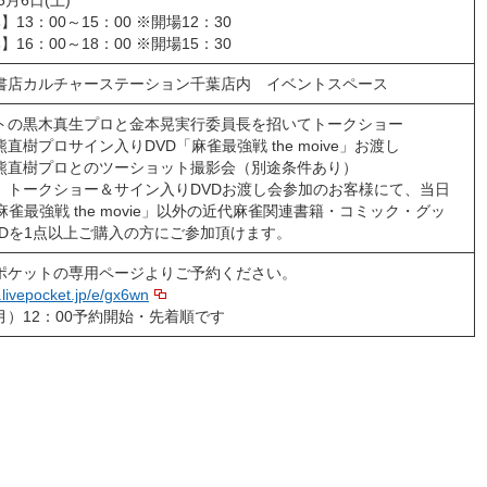
5月6日(土)
】13：00～15：00 ※開場12：30
】16：00～18：00 ※開場15：30
書店カルチャーステーション千葉店内 イベントスペース
トの黒木真生プロと金本晃実行委員長を招いてトークショー
直樹プロサイン入りDVD「麻雀最強戦 the moive」お渡し
熊直樹プロとのツーショット撮影会（別途条件あり）
】トークショー＆サイン入りDVDお渡し会参加のお客様にて、当日
麻雀最強戦 the movie」以外の近代麻雀関連書籍・コミック・グッ
VDを1点以上ご購入の方にご参加頂けます。
ポケットの専用ページよりご予約ください。
t.livepocket.jp/e/gx6wn
（月）12：00予約開始・先着順です