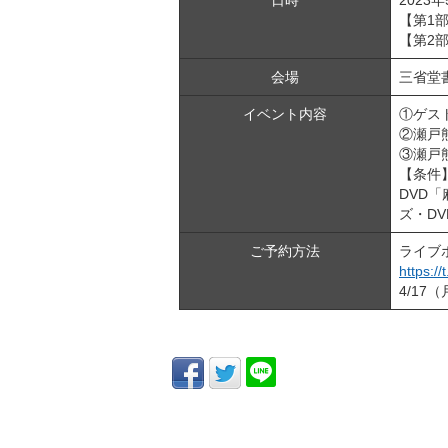
日時
2023年
【第1部
【第2部
会場
三省堂
イベント内容
①ゲス
②瀬戸熊
③瀬戸
【条件
DVD「
ズ・D
ご予約方法
ライブ
https://
4/17