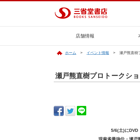
店舗情報
ホーム
イベント情報
瀬戸熊直樹
瀬戸熊直樹プロトークショ
5/6(土)にD
現麻雀最強位・瀬戸