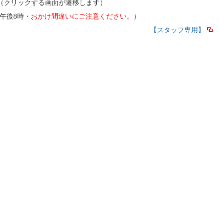
（クリックする画面が遷移します）
時~午後8時・
おかけ間違いにご注意ください。
）
【スタッフ専用】