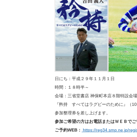
日にち：平成２９年１１月１日
時間：１８時半～
会場：三省堂書店 神保町本店８階特設会
『矜持 すべてはラグビーのために』（10月
参加整理券を差し上げます。
参加ご希望の方はお電話またはＷＥＢでご
ご予約WEB：
https://reg34.smp.ne.jp/reg