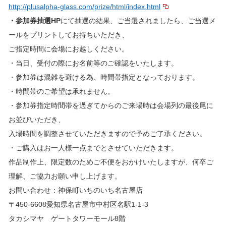
http://plusalpha-glass.com/prize/html/index.html
・参加券抽選HP
にて抽選の結果、ご当選されましたら、ご当選メ
ールをプリントしてお持ちいただき、
ご指定時間に会場にお越しください。
・当日、受付の際にお名前等のご確認をいたします。
・参加券は混雑を避ける為、時間帯指定となっております。
・時間帯のご希望は承れません。
・参加券指定時間帯を過ぎてからのご来場時は会場列の最後尾に
お並びいただき、
入場時間を調整させていただきますので予めご了承ください。
・ご購入はお一人様一点までとさせていただきます。
作品制作上、限定数のためご不便をおかけいたしますが、何卒ご
理解、ご協力お願い申し上げます。
お問い合わせ：神保町いちのいち名古屋店
〒450-6608愛知県名古屋市中村区名駅1-1-3
タカシマヤ ゲートタワーモール8階